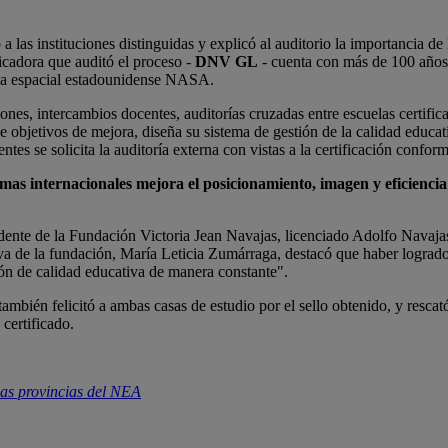
a las instituciones distinguidas y explicó al auditorio la importancia de 
ficadora que auditó el proceso -
DNV GL
- cuenta con más de 100 años 
encia espacial estadounidense NASA.
ones, intercambios docentes, auditorías cruzadas entre escuelas certific
 objetivos de mejora, diseña su sistema de gestión de la calidad educat
ntes se solicita la auditoría externa con vistas a la certificación conf
s internacionales mejora el posicionamiento, imagen y eficiencia d
sidente de la Fundación Victoria Jean Navajas, licenciado Adolfo Navajas
tiva de la fundación, María Leticia Zumárraga, destacó que haber logrado 
ón de calidad educativa de manera constante".
ién felicitó a ambas casas de estudio por el sello obtenido, y rescató l
certificado.
las provincias del NEA