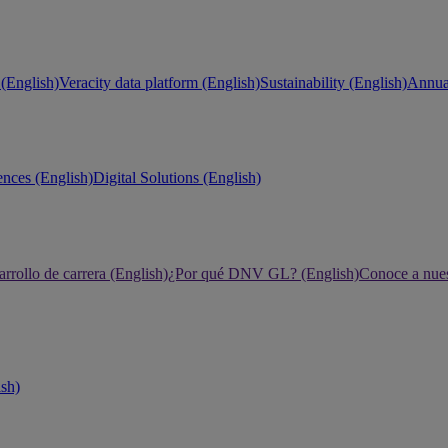
(English)
Veracity data platform (English)
Sustainability (English)
Annual
ences (English)
Digital Solutions (English)
rrollo de carrera (English)
¿Por qué DNV GL? (English)
Conoce a nues
ish)