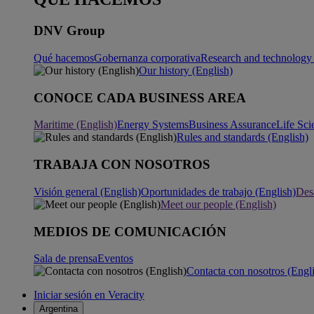
DNV Group
Qué hacemos
Gobernanza corporativa
Research and technology 
Our history (English)
CONOCE CADA BUSINESS AREA
Maritime (English)
Energy Systems
Business Assurance
Life Sci
Rules and standards (English)
TRABAJA CON NOSOTROS
Visión general (English)
Oportunidades de trabajo (English)
Desa
Meet our people (English)
MEDIOS DE COMUNICACIÓN
Sala de prensa
Eventos
Contacta con nosotros (Engl
Iniciar sesión en Veracity
Argentina