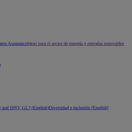
ness Assurance
Ideas para el sector de energía y energías renovables
)
r qué DNV GL? (English)
Diversidad e inclusión [English]