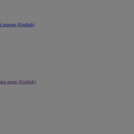
 reports (English)
tra gente (English)