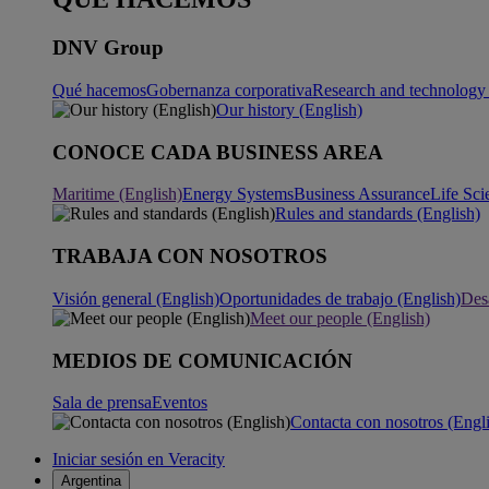
DNV Group
Qué hacemos
Gobernanza corporativa
Research and technology 
Our history (English)
CONOCE CADA BUSINESS AREA
Maritime (English)
Energy Systems
Business Assurance
Life Sci
Rules and standards (English)
TRABAJA CON NOSOTROS
Visión general (English)
Oportunidades de trabajo (English)
Desa
Meet our people (English)
MEDIOS DE COMUNICACIÓN
Sala de prensa
Eventos
Contacta con nosotros (Engl
Iniciar sesión en Veracity
Argentina