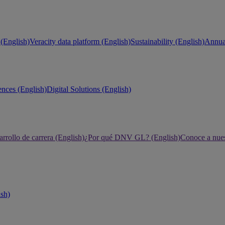
(English)
Veracity data platform (English)
Sustainability (English)
Annual
ences (English)
Digital Solutions (English)
rrollo de carrera (English)
¿Por qué DNV GL? (English)
Conoce a nues
ish)