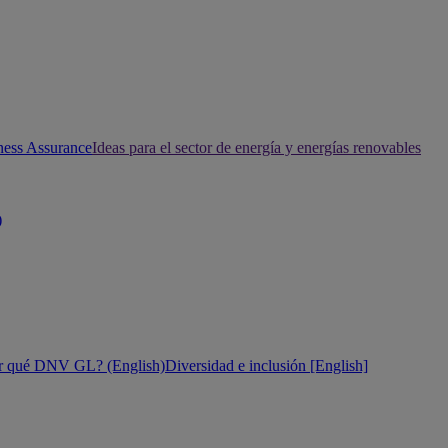
ness Assurance
Ideas para el sector de energía y energías renovables
)
r qué DNV GL? (English)
Diversidad e inclusión [English]