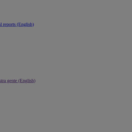
 reports (English)
tra gente (English)