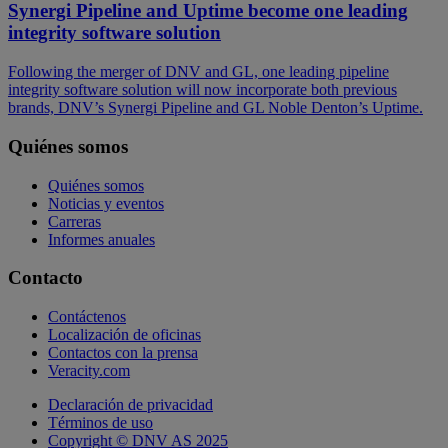
Synergi Pipeline and Uptime become one leading
integrity software solution
Following the merger of DNV and GL, one leading pipeline
integrity software solution will now incorporate both previous
brands, DNV’s Synergi Pipeline and GL Noble Denton’s Uptime.
Quiénes somos
Quiénes somos
Noticias y eventos
Carreras
Informes anuales
Contacto
Contáctenos
Localización de oficinas
Contactos con la prensa
Veracity.com
Declaración de privacidad
Términos de uso
Copyright © DNV AS 2025