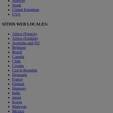
Norway
Spain
United Kingdom
USA
SITIOS WEB LOCALES:
Africa (French)
Africa (English)
Australia and NZ
Belgium
Brazil
Canada
Chile
Croatia
Czech Republic
Denmark
France
Finland
Hungary
India
Japan
Korea
Malaysia
Mexico