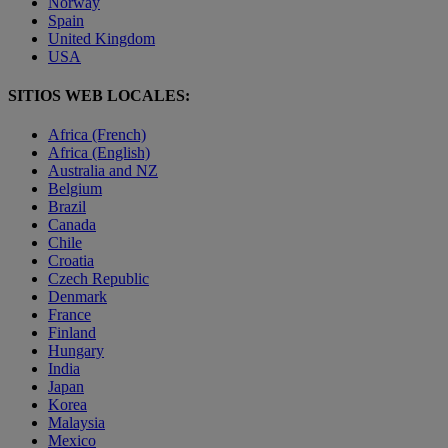
Norway
Spain
United Kingdom
USA
SITIOS WEB LOCALES:
Africa (French)
Africa (English)
Australia and NZ
Belgium
Brazil
Canada
Chile
Croatia
Czech Republic
Denmark
France
Finland
Hungary
India
Japan
Korea
Malaysia
Mexico