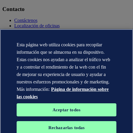
Contacto
Contáctenos
Localización de oficinas
Contactos con la prensa
Veracity.com
Esta página web utiliza cookies para recopilar
Declaración de privacidad
Términos de uso
información que se almacena en su dispositivo.
Copyright © DNV AS 2025
Estas cookies nos ayudan a analizar el tráfico web
Información de Cookies
y a controlar el rendimiento de la web con el fin
de mejorar su experiencia de usuario y ayudar a
nuestros esfuerzos promocionales y de marketing.
Más información:
Página de información sobre
las cookies
Aceptar todos
Rechazarlas todas