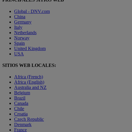
Global - DNV.com
China
Germany
Italy
Netherlands
Norway
Spain
United Kingdom
USA
SITIOS WEB LOCALES:
Africa (French)
Africa (English)
Australia and NZ
Belgium
Brazil
Canada
Chile
Croatia
Czech Republic
Denmark
France