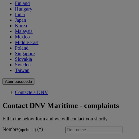
Finland
Hungary
India
Japan
Korea
Malaysia
Mexico
Middle East
Poland
Singapore
Slovakia
Sweden
Taiwan
Abrir búsqueda
Contacte a DNV
Contact DNV Maritime - complaints
Fill in the below form and we will contact you shortly.
Nombre
(opcional)