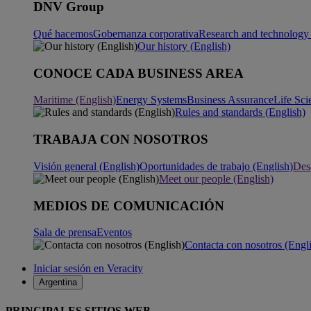
DNV Group
Qué hacemos
Gobernanza corporativa
Research and technology 
Our history (English)
CONOCE CADA BUSINESS AREA
Maritime (English)
Energy Systems
Business Assurance
Life Sci
Rules and standards (English)
TRABAJA CON NOSOTROS
Visión general (English)
Oportunidades de trabajo (English)
Desa
Meet our people (English)
MEDIOS DE COMUNICACIÓN
Sala de prensa
Eventos
Contacta con nosotros (Engl
Iniciar sesión en Veracity
Argentina
PRINCIPALES SITIOS WEB