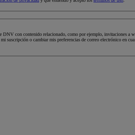
aración de privacidad
y que entiendo y acepto los
términos de uso
.
 de DNV con contenido relacionado, como por ejemplo, invitaciones a web
i suscripción o cambiar mis preferencias de correo electrónico en cual