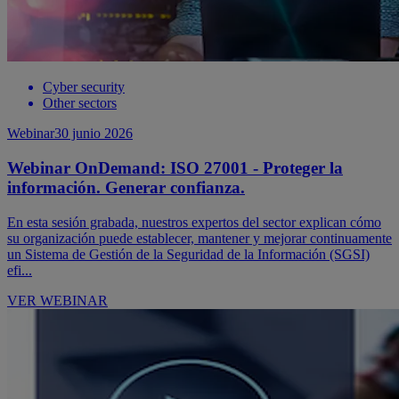
Cyber security
Other sectors
Webinar
30 junio 2026
Webinar OnDemand: ISO 27001 - Proteger la
información. Generar confianza.
En esta sesión grabada, nuestros expertos del sector explican cómo
su organización puede establecer, mantener y mejorar continuamente
un Sistema de Gestión de la Seguridad de la Información (SGSI)
efi...
VER WEBINAR