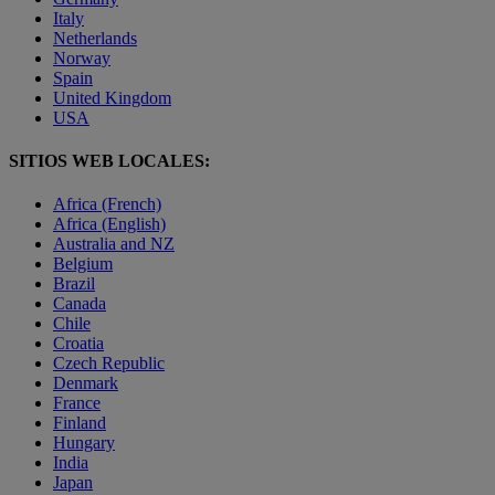
Italy
Netherlands
Norway
Spain
United Kingdom
USA
SITIOS WEB LOCALES:
Africa (French)
Africa (English)
Australia and NZ
Belgium
Brazil
Canada
Chile
Croatia
Czech Republic
Denmark
France
Finland
Hungary
India
Japan