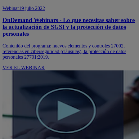
Webinar
19 julio 2022
OnDemand Webinars - Lo que necesitas saber sobre
la actualización de SGSI y la protección de datos
personales
Contenido del programa: nuevos elementos y controles 27002,
referencias en ciberseguridad (cláusulas), la protección de datos
personales 27701:2019.
VER EL WEBINAR