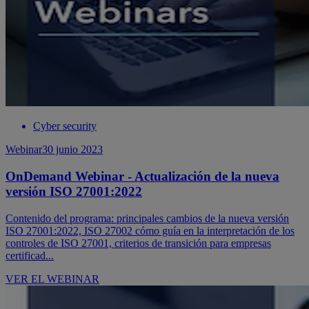
Cyber security
Webinar
30 junio 2023
OnDemand Webinar - Actualización de la nueva
versión ISO 27001:2022
Contenido del programa: principales cambios de la nueva versión
ISO 27001:2022, ISO 27002 cómo guía en la interpretación de los
controles de ISO 27001, criterios de transición para empresas
certificad...
VER EL WEBINAR