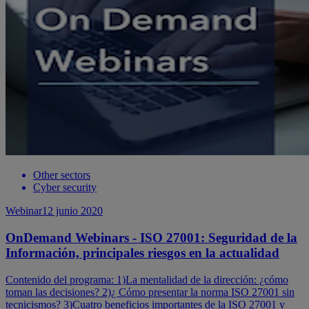
Other sectors
Cyber security
Webinar
12 junio 2020
OnDemand Webinars - ISO 27001: Seguridad de la
Información, principales riesgos en la actualidad
Contenido del programa: 1)La mentalidad de la dirección: ¿cómo
toman las decisiones? 2)¿ Cómo presentar la norma ISO 27001 sin
tecnicismos? 3)Cuatro beneficios importantes de la ISO 27001 y