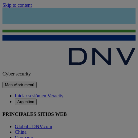
Skip to content
Cyber security
Menu
Abrir menú
Iniciar sesión en Veracity
Argentina
PRINCIPALES SITIOS WEB
Global - DNV.com
China
Germany