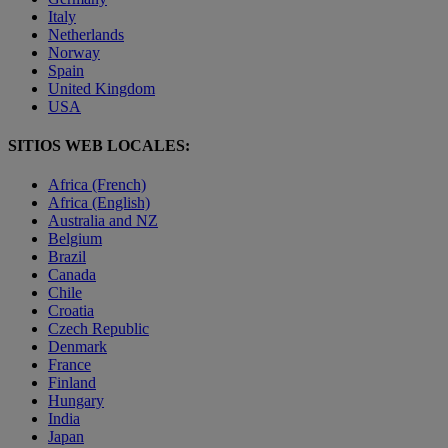
Italy
Netherlands
Norway
Spain
United Kingdom
USA
SITIOS WEB LOCALES:
Africa (French)
Africa (English)
Australia and NZ
Belgium
Brazil
Canada
Chile
Croatia
Czech Republic
Denmark
France
Finland
Hungary
India
Japan