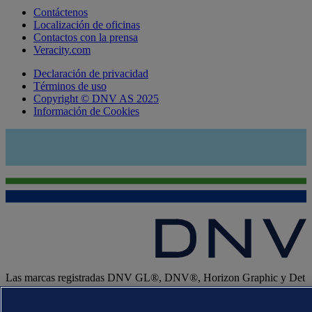
Contáctenos
Localización de oficinas
Contactos con la prensa
Veracity.com
Declaración de privacidad
Términos de uso
Copyright © DNV AS 2025
Información de Cookies
Las marcas registradas DNV GL®, DNV®, Horizon Graphic y Det
Norske Veritas® son propiedad de las empresas del grupo Det
Norske Veritas. Todos los derechos reservados.