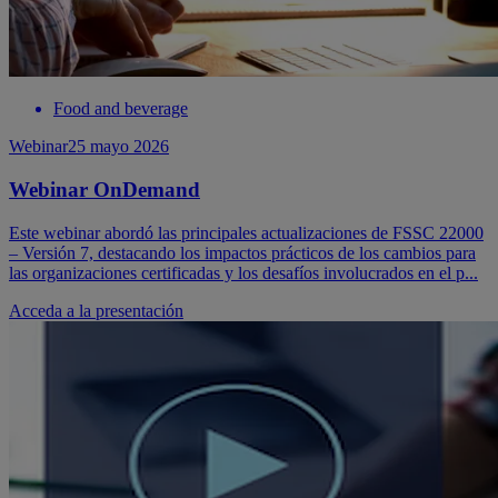
Food and beverage
Webinar
25 mayo 2026
Webinar OnDemand
Este webinar abordó las principales actualizaciones de FSSC 22000
– Versión 7, destacando los impactos prácticos de los cambios para
las organizaciones certificadas y los desafíos involucrados en el p...
Acceda a la presentación