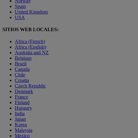
Norway
Spain
United Kingdom
USA
SITIOS WEB LOCALES:
Africa (French)
Africa (English)
Australia and NZ
Belgium
Brazil
Canada
Chile
Croatia
Czech Republic
Denmark
France
Finland
Hungary
India
Japan
Korea
Malaysia
Mexico