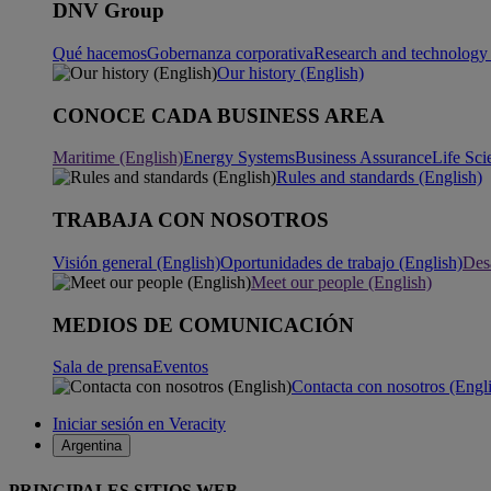
DNV Group
Qué hacemos
Gobernanza corporativa
Research and technology 
Our history (English)
CONOCE CADA BUSINESS AREA
Maritime (English)
Energy Systems
Business Assurance
Life Sci
Rules and standards (English)
TRABAJA CON NOSOTROS
Visión general (English)
Oportunidades de trabajo (English)
Desa
Meet our people (English)
MEDIOS DE COMUNICACIÓN
Sala de prensa
Eventos
Contacta con nosotros (Engl
Iniciar sesión en Veracity
Argentina
PRINCIPALES SITIOS WEB