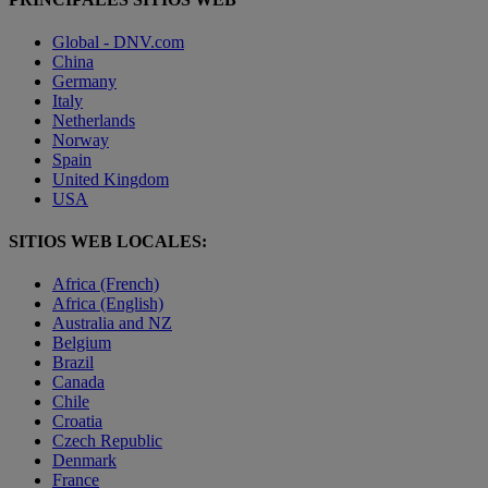
Global - DNV.com
China
Germany
Italy
Netherlands
Norway
Spain
United Kingdom
USA
SITIOS WEB LOCALES:
Africa (French)
Africa (English)
Australia and NZ
Belgium
Brazil
Canada
Chile
Croatia
Czech Republic
Denmark
France