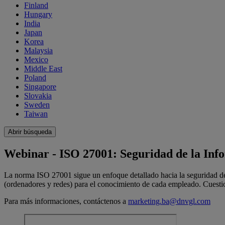
Finland
Hungary
India
Japan
Korea
Malaysia
Mexico
Middle East
Poland
Singapore
Slovakia
Sweden
Taiwan
Abrir búsqueda
Webinar - ISO 27001: Seguridad de la Infor
La norma ISO 27001 sigue un enfoque detallado hacia la seguridad de 
(ordenadores y redes) para el conocimiento de cada empleado. Cuestion
Para más informaciones, contáctenos a
marketing.ba@dnvgl.com