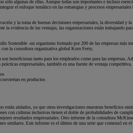
on sólo algunas de ellas. Aunque todas son importantes e incluso esenci
integrar el enfoque temático en las estrategias y procesos empresariale
vación y la toma de buenas decisiones empresariales, la diversidad y l
e la evidencia de las ventajas, las organizaciones están trabajando para 
ollo Sostenible -un organismo formado por 200 de las empresas más imp
 con la consultora organizativa global Korn Ferry.
) son beneficiosas tanto para los empleados como para las empresas. Ad
 las prácticas empresariales, también es una fuente de ventaja competit
ados
e conviertan en productos
no están aislados, ya que otras investigaciones muestran beneficios sim
es con culturas inclusivas tienen el doble de probabilidades de cumplir 
mejores resultados empresariales. Otro informe de la consultora McKins
ones similares. Este informe es el último de una serie que comenzó en 