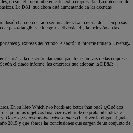
ales, no son el motor inherente del éxito empresarial. La obtención de
s básicos. La D&I, que ahora está aumentando en las agendas
a inclusión han demostrado ser un activo. La mayoría de las empresas
dar pasos tangibles e integrar la diversidad y la inclusión en las
ortantes y exitosas del mundo- elaboró un informe titulado Diversity,
emás, más allá de ser fundamental para los esfuerzos de las empresas
iva. Según el citado informe, las empresas que adoptan la DE&I:
ilares. En su libro Which two heads are better than one? (¿Qué dos
o superar los objetivos financieros, el triple de probabilidades de
ey,
Diversity-wins-how-inclusion-matters
(La diversidad-gana-igual-
el año 2015 y que abarca las conclusiones que surgen de un conjunto de