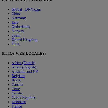
Global - DNV.com
China
Germany
Italy
Netherlands
Norway
Spain
United Kingdom
USA
SITIOS WEB LOCALES:
Africa (French)
Africa (English)
Australia and NZ
Belgium
Brazil
Canada
Chile
Croatia
Czech Republic
Denmark
France