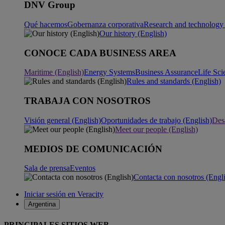
DNV Group
Qué hacemos
Gobernanza corporativa
Research and technology 
Our history (English)
CONOCE CADA BUSINESS AREA
Maritime (English)
Energy Systems
Business Assurance
Life Sci
Rules and standards (English)
TRABAJA CON NOSOTROS
Visión general (English)
Oportunidades de trabajo (English)
Desa
Meet our people (English)
MEDIOS DE COMUNICACIÓN
Sala de prensa
Eventos
Contacta con nosotros (Engl
Iniciar sesión en Veracity
Argentina
PRINCIPALES SITIOS WEB