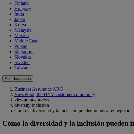
Finland
Hungary
India
Japan
Korea
Malaysia
Mexico
Middle East
Poland
Singapore
Slovakia
Sweden
Taiwan
Abrir búsqueda
Business Assurance ARG
ViewPoint, the DNV customer community
viewpoint-surveys
diversity-inclusion
Cómo la diversidad y la inclusión pueden impulsar el negocio
Cómo la diversidad y la inclusión pueden i