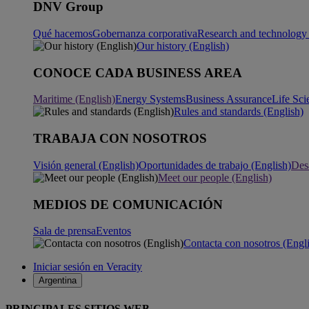
DNV Group
Qué hacemos
Gobernanza corporativa
Research and technology 
Our history (English)
CONOCE CADA BUSINESS AREA
Maritime (English)
Energy Systems
Business Assurance
Life Sci
Rules and standards (English)
TRABAJA CON NOSOTROS
Visión general (English)
Oportunidades de trabajo (English)
Desa
Meet our people (English)
MEDIOS DE COMUNICACIÓN
Sala de prensa
Eventos
Contacta con nosotros (Engl
Iniciar sesión en Veracity
Argentina
PRINCIPALES SITIOS WEB