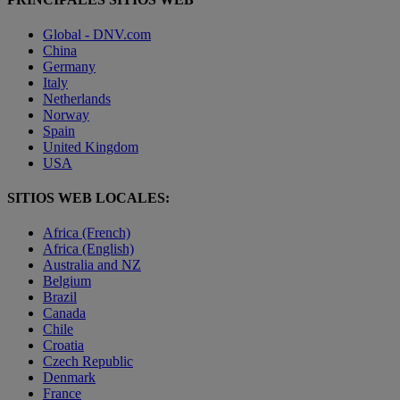
Global - DNV.com
China
Germany
Italy
Netherlands
Norway
Spain
United Kingdom
USA
SITIOS WEB LOCALES:
Africa (French)
Africa (English)
Australia and NZ
Belgium
Brazil
Canada
Chile
Croatia
Czech Republic
Denmark
France