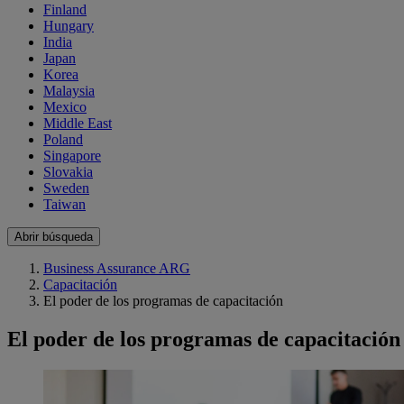
Finland
Hungary
India
Japan
Korea
Malaysia
Mexico
Middle East
Poland
Singapore
Slovakia
Sweden
Taiwan
Abrir búsqueda
Business Assurance ARG
Capacitación
El poder de los programas de capacitación
El poder de los programas de capacitación