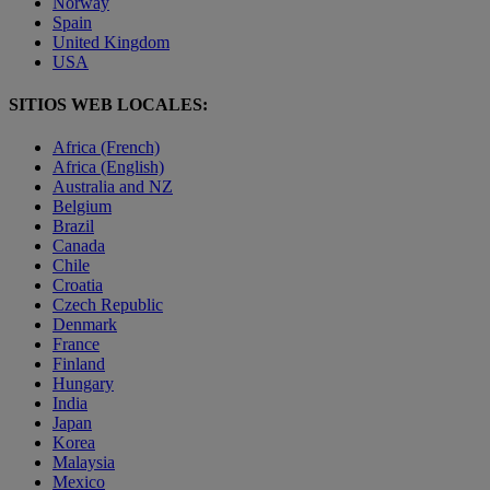
Norway
Spain
United Kingdom
USA
SITIOS WEB LOCALES:
Africa (French)
Africa (English)
Australia and NZ
Belgium
Brazil
Canada
Chile
Croatia
Czech Republic
Denmark
France
Finland
Hungary
India
Japan
Korea
Malaysia
Mexico