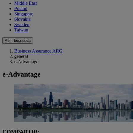
Middle East
Poland
Singapore
Slovakia
Sweden
Taiwan
Abrir búsqueda
Business Assurance ARG
general
e-Advantage
e-Advantage
COMPARTIR: