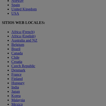
Norway
Spain
United Kingdom
USA
SITIOS WEB LOCALES:
Africa (French)
Africa (English)
Australia and NZ
Belgium
Brazil
Canada
Chile
Croatia
Czech Republic
Denmark
France
Finland
Hungary
India
Japan
Korea
Malaysia
Mexico