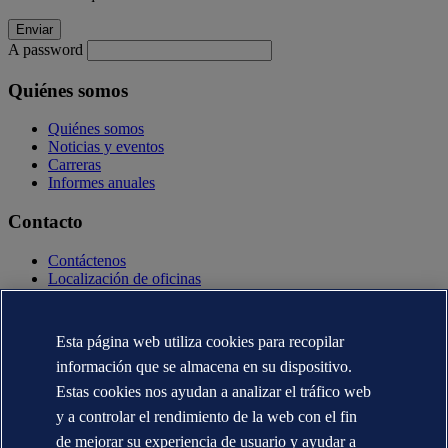
A password
Quiénes somos
Quiénes somos
Noticias y eventos
Carreras
Informes anuales
Contacto
Contáctenos
Localización de oficinas
Contactos con la prensa
Veracity.com
Esta página web utiliza cookies para recopilar
Declaración de privacidad
Términos de uso
información que se almacena en su dispositivo.
Copyright © DNV AS 2025
Estas cookies nos ayudan a analizar el tráfico web
Información de Cookies
y a controlar el rendimiento de la web con el fin
de mejorar su experiencia de usuario y ayudar a