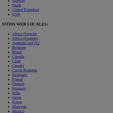
Norway
Spain
United Kingdom
USA
SITIOS WEB LOCALES:
Africa (French)
Africa (English)
Australia and NZ
Belgium
Brazil
Canada
Chile
Croatia
Czech Republic
Denmark
France
Finland
Hungary
India
Japan
Korea
Malaysia
Mexico