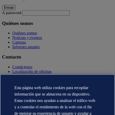
A password
Quiénes somos
Quiénes somos
Noticias y eventos
Carreras
Informes anuales
Contacto
Contáctenos
Localización de oficinas
Contactos con la prensa
Veracity.com
Esta página web utiliza cookies para recopilar
Declaración de privacidad
Términos de uso
información que se almacena en su dispositivo.
Copyright © DNV AS 2025
Estas cookies nos ayudan a analizar el tráfico web
Información de Cookies
y a controlar el rendimiento de la web con el fin
de mejorar su experiencia de usuario y ayudar a