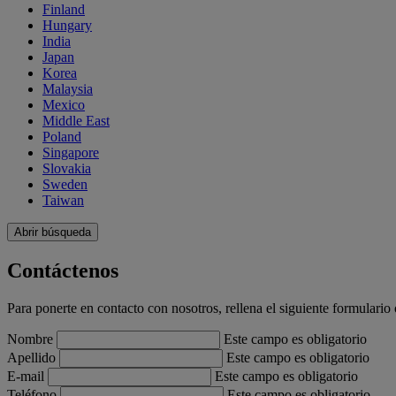
Finland
Hungary
India
Japan
Korea
Malaysia
Mexico
Middle East
Poland
Singapore
Slovakia
Sweden
Taiwan
Abrir búsqueda
Contáctenos
Para ponerte en contacto con nosotros, rellena el siguiente formula
Nombre
Este campo es obligatorio
Apellido
Este campo es obligatorio
E-mail
Este campo es obligatorio
Teléfono
Este campo es obligatorio