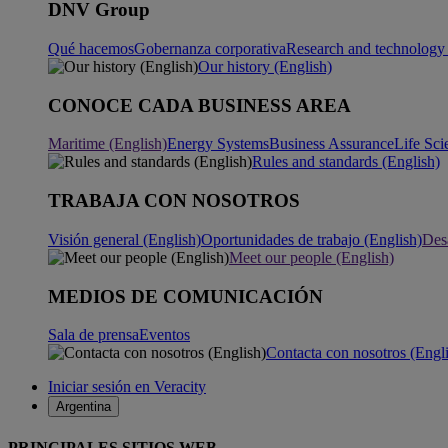
DNV Group
Qué hacemos
Gobernanza corporativa
Research and technology 
Our history (English)
CONOCE CADA BUSINESS AREA
Maritime (English)
Energy Systems
Business Assurance
Life Sci
Rules and standards (English)
TRABAJA CON NOSOTROS
Visión general (English)
Oportunidades de trabajo (English)
Desa
Meet our people (English)
MEDIOS DE COMUNICACIÓN
Sala de prensa
Eventos
Contacta con nosotros (Engl
Iniciar sesión en Veracity
Argentina
PRINCIPALES SITIOS WEB