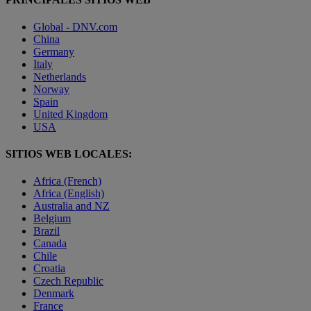
Global - DNV.com
China
Germany
Italy
Netherlands
Norway
Spain
United Kingdom
USA
SITIOS WEB LOCALES:
Africa (French)
Africa (English)
Australia and NZ
Belgium
Brazil
Canada
Chile
Croatia
Czech Republic
Denmark
France