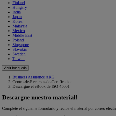
Finland
Hungary
India
Japan
Korea
Malaysia
Mexico
Middle East
Poland
Singapore
Slovakia
Sweden
Taiwan
Abrir búsqueda
Business Assurance ARG
Centro-de-Recursos-de-Certificacion
Descargue el eBook de ISO 45001
Descargue nuestro material!
Complete el siguiente formulario y reciba el material por correo electr