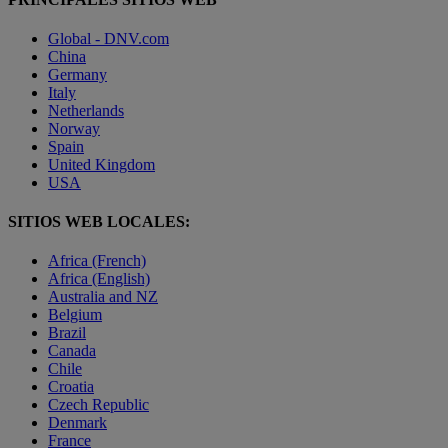
Global - DNV.com
China
Germany
Italy
Netherlands
Norway
Spain
United Kingdom
USA
SITIOS WEB LOCALES:
Africa (French)
Africa (English)
Australia and NZ
Belgium
Brazil
Canada
Chile
Croatia
Czech Republic
Denmark
France