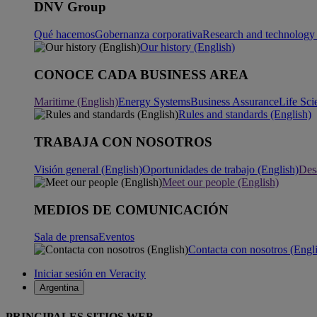
DNV Group
Qué hacemos
Gobernanza corporativa
Research and technology 
Our history (English)
CONOCE CADA BUSINESS AREA
Maritime (English)
Energy Systems
Business Assurance
Life Sci
Rules and standards (English)
TRABAJA CON NOSOTROS
Visión general (English)
Oportunidades de trabajo (English)
Desa
Meet our people (English)
MEDIOS DE COMUNICACIÓN
Sala de prensa
Eventos
Contacta con nosotros (Engl
Iniciar sesión en Veracity
Argentina
PRINCIPALES SITIOS WEB