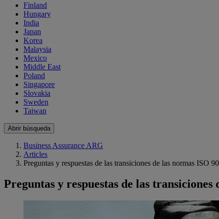
Finland
Hungary
India
Japan
Korea
Malaysia
Mexico
Middle East
Poland
Singapore
Slovakia
Sweden
Taiwan
Abrir búsqueda
Business Assurance ARG
Articles
Preguntas y respuestas de las transiciones de las normas ISO 
Preguntas y respuestas de las transicione