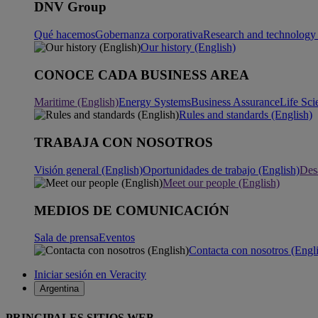
DNV Group
Qué hacemos
Gobernanza corporativa
Research and technology 
Our history (English)
CONOCE CADA BUSINESS AREA
Maritime (English)
Energy Systems
Business Assurance
Life Sci
Rules and standards (English)
TRABAJA CON NOSOTROS
Visión general (English)
Oportunidades de trabajo (English)
Desa
Meet our people (English)
MEDIOS DE COMUNICACIÓN
Sala de prensa
Eventos
Contacta con nosotros (Engl
Iniciar sesión en Veracity
Argentina
PRINCIPALES SITIOS WEB