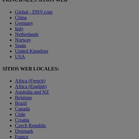
Global - DNV.com
China
Germany
Italy
Netherlands
Norway
Spain
United Kingdom
USA
SITIOS WEB LOCALES:
Africa (French)
Africa (English)
Australia and NZ
Belgium
Brazil
Canada
Chile
Croatia
Czech Republic
Denmark
France