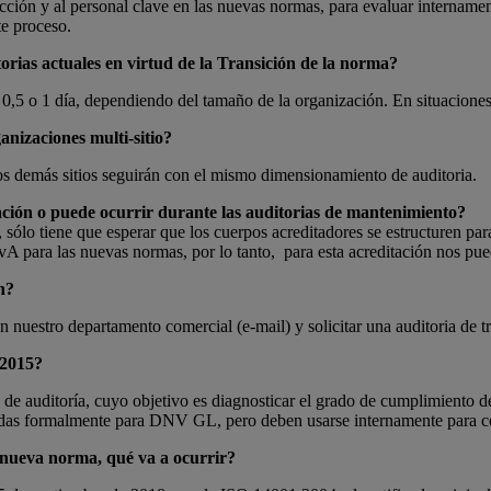
irección y al personal clave en las nuevas normas, para evaluar interna
te proceso.
rias actuales en virtud de la Transición de la norma?
0,5 o 1 día, dependiendo del tamaño de la organización. En situaciones
anizaciones multi-sitio?
, los demás sitios seguirán con el mismo dimensionamiento de auditoria.
icación o puede ocurrir durante las auditorias de mantenimiento?
, sólo tiene que esperar que los cuerpos acreditadores se estructuren p
A para las nuevas normas, por lo tanto, para esta acreditación nos pued
n?
n nuestro departamento comercial (e-mail) y solicitar una auditoria de t
 2015?
o de auditoría, cuyo objetivo es diagnosticar el grado de cumplimiento d
das formalmente para DNV GL, pero deben usarse internamente para cor
la nueva norma, qué va a ocurrir?