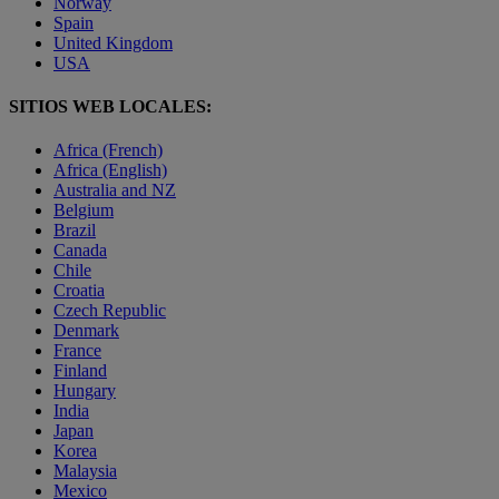
Norway
Spain
United Kingdom
USA
SITIOS WEB LOCALES:
Africa (French)
Africa (English)
Australia and NZ
Belgium
Brazil
Canada
Chile
Croatia
Czech Republic
Denmark
France
Finland
Hungary
India
Japan
Korea
Malaysia
Mexico