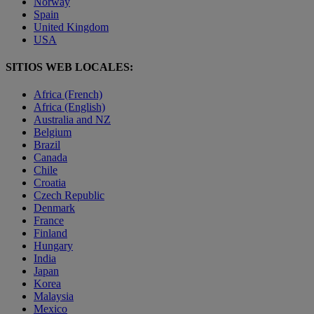
Norway
Spain
United Kingdom
USA
SITIOS WEB LOCALES:
Africa (French)
Africa (English)
Australia and NZ
Belgium
Brazil
Canada
Chile
Croatia
Czech Republic
Denmark
France
Finland
Hungary
India
Japan
Korea
Malaysia
Mexico