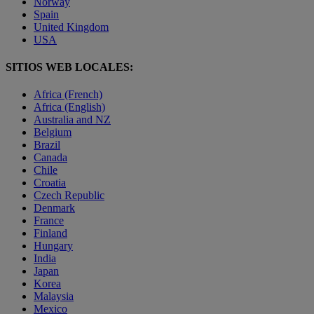
Norway
Spain
United Kingdom
USA
SITIOS WEB LOCALES:
Africa (French)
Africa (English)
Australia and NZ
Belgium
Brazil
Canada
Chile
Croatia
Czech Republic
Denmark
France
Finland
Hungary
India
Japan
Korea
Malaysia
Mexico