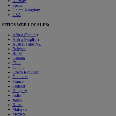
Norway
Spain
United Kingdom
USA
SITIOS WEB LOCALES:
Africa (French)
Africa (English)
Australia and NZ
Belgium
Brazil
Canada
Chile
Croatia
Czech Republic
Denmark
France
Finland
Hungary
India
Japan
Korea
Malaysia
Mexico