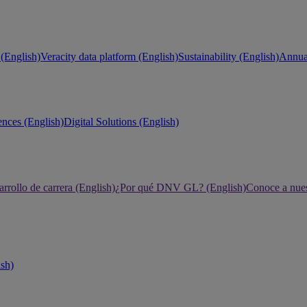
(English)
Veracity data platform (English)
Sustainability (English)
Annual
ences (English)
Digital Solutions (English)
rrollo de carrera (English)
¿Por qué DNV GL? (English)
Conoce a nues
ish)