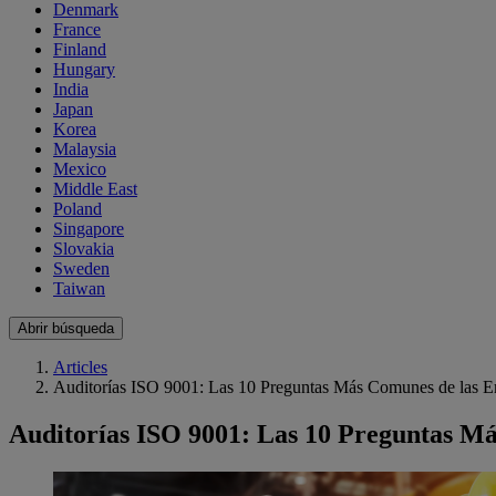
Denmark
France
Finland
Hungary
India
Japan
Korea
Malaysia
Mexico
Middle East
Poland
Singapore
Slovakia
Sweden
Taiwan
Abrir búsqueda
Articles
Auditorías ISO 9001: Las 10 Preguntas Más Comunes de las 
Auditorías ISO 9001: Las 10 Preguntas M