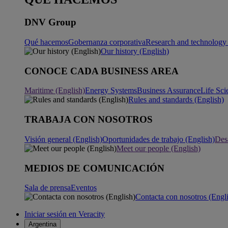
DNV Group
Qué hacemos
Gobernanza corporativa
Research and technology 
Our history (English)
CONOCE CADA BUSINESS AREA
Maritime (English)
Energy Systems
Business Assurance
Life Sci
Rules and standards (English)
TRABAJA CON NOSOTROS
Visión general (English)
Oportunidades de trabajo (English)
Desa
Meet our people (English)
MEDIOS DE COMUNICACIÓN
Sala de prensa
Eventos
Contacta con nosotros (Engl
Iniciar sesión en Veracity
Argentina