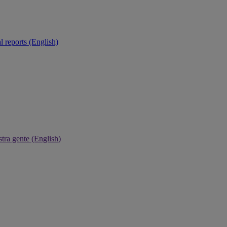
 reports (English)
tra gente (English)