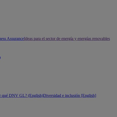
ness Assurance
Ideas para el sector de energía y energías renovables
)
r qué DNV GL? (English)
Diversidad e inclusión [English]