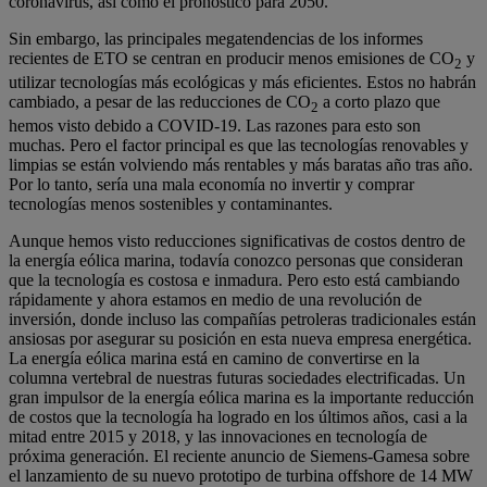
coronavirus, así como el pronóstico para 2050.
Sin embargo, las principales megatendencias de los informes
recientes de ETO se centran en producir menos emisiones de CO
y
2
utilizar tecnologías más ecológicas y más eficientes. Estos no habrán
cambiado, a pesar de las reducciones de CO
a corto plazo que
2
hemos visto debido a COVID-19. Las razones para esto son
muchas. Pero el factor principal es que las tecnologías renovables y
limpias se están volviendo más rentables y más baratas año tras año.
Por lo tanto, sería una mala economía no invertir y comprar
tecnologías menos sostenibles y contaminantes.
Aunque hemos visto reducciones significativas de costos dentro de
la energía eólica marina, todavía conozco personas que consideran
que la tecnología es costosa e inmadura. Pero esto está cambiando
rápidamente y ahora estamos en medio de una revolución de
inversión, donde incluso las compañías petroleras tradicionales están
ansiosas por asegurar su posición en esta nueva empresa energética.
La energía eólica marina está en camino de convertirse en la
columna vertebral de nuestras futuras sociedades electrificadas. Un
gran impulsor de la energía eólica marina es la importante reducción
de costos que la tecnología ha logrado en los últimos años, casi a la
mitad entre 2015 y 2018, y las innovaciones en tecnología de
próxima generación. El reciente anuncio de Siemens-Gamesa sobre
el lanzamiento de su nuevo prototipo de turbina offshore de 14 MW