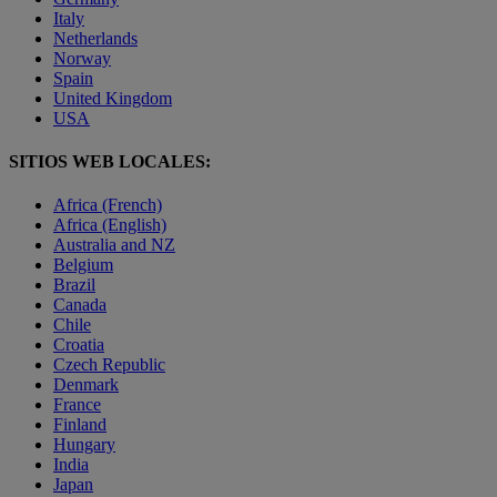
Italy
Netherlands
Norway
Spain
United Kingdom
USA
SITIOS WEB LOCALES:
Africa (French)
Africa (English)
Australia and NZ
Belgium
Brazil
Canada
Chile
Croatia
Czech Republic
Denmark
France
Finland
Hungary
India
Japan