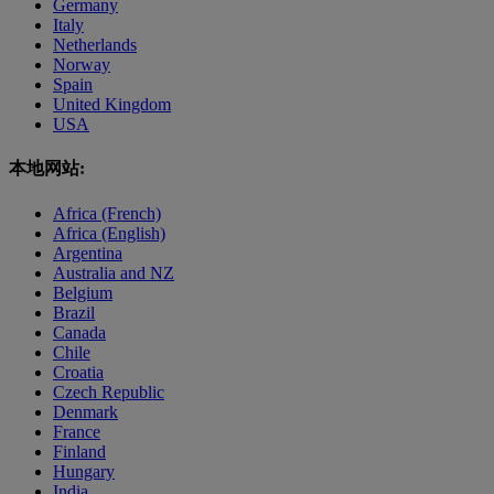
Germany
Italy
Netherlands
Norway
Spain
United Kingdom
USA
本地网站:
Africa (French)
Africa (English)
Argentina
Australia and NZ
Belgium
Brazil
Canada
Chile
Croatia
Czech Republic
Denmark
France
Finland
Hungary
India