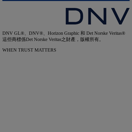
DNV GL®、DNV®、Horizon Graphic 和 Det Norske Veritas®
這些商標係Det Norske Veritas之財產，版權所有。
WHEN TRUST MATTERS