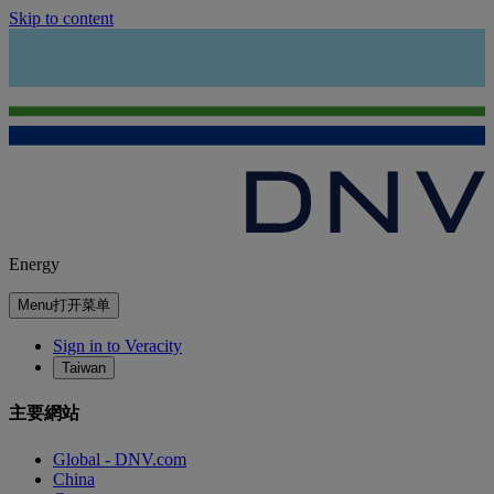
Skip to content
Energy
Menu
打开菜单
Sign in to Veracity
Taiwan
主要網站
Global - DNV.com
China