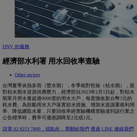
DNV 的服務
經濟部水利署 用水回收率查驗
Other sectors
台灣夏季炎熱多雨（豐水期），冬季相對乾燥（枯水期），面
對枯水期水資源供應壓力，經濟部自2023年2月1日起，對枯水
期單月用水量超過9000度的用水大戶，每度徵收新台幣3元的
耗水費。為鼓勵用水大戶落實節水措施、增加水資源重複利用
率、降低總取水量，只要回收率經查驗機構查驗達到該行業之
公告標準時，費率可優惠調降至2元或1元。
請電 02 8253 7800，或點此，電郵給我們
透過 LINE 連絡我們