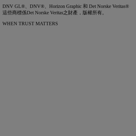
DNV GL®、DNV®、Horizon Graphic 和 Det Norske Veritas®
這些商標係Det Norske Veritas之財產，版權所有。
WHEN TRUST MATTERS