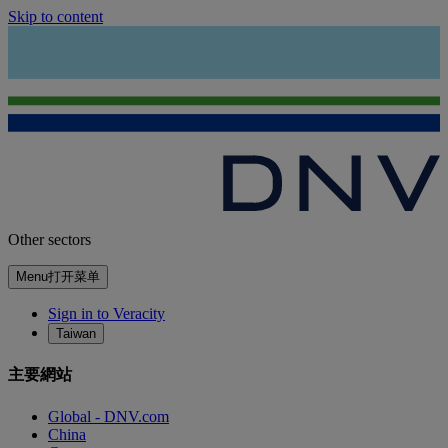
Skip to content
Other sectors
Menu
打开菜单
Sign in to Veracity
Taiwan
主要網站
Global - DNV.com
China