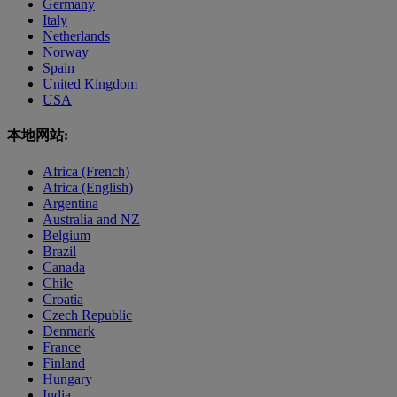
Germany
Italy
Netherlands
Norway
Spain
United Kingdom
USA
本地网站:
Africa (French)
Africa (English)
Argentina
Australia and NZ
Belgium
Brazil
Canada
Chile
Croatia
Czech Republic
Denmark
France
Finland
Hungary
India