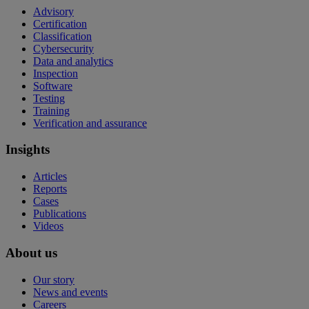
Advisory
Certification
Classification
Cybersecurity
Data and analytics
Inspection
Software
Testing
Training
Verification and assurance
Insights
Articles
Reports
Cases
Publications
Videos
About us
Our story
News and events
Careers