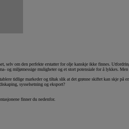
nnet, selv om den perfekte erstatter for olje kanskje ikke finnes. Utford
ima- og miljømessige muligheter og et stort potensiale for å lykkes. Men
re tidlige markeder og tiltak slik at det grønne skiftet kan skje på e
diskaping, sysselsetning og eksport?
entasjonene finner du nedenfor.