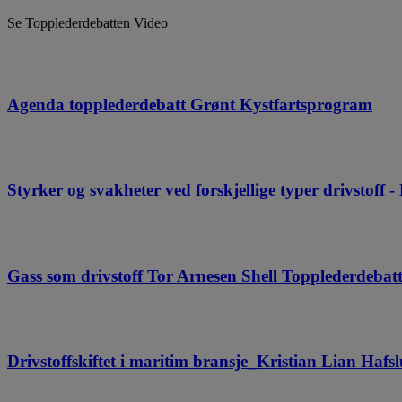
Se Topplederdebatten Video
Agenda topplederdebatt Grønt Kystfartsprogram
Styrker og svakheter ved forskjellige typer drivstoff 
Gass som drivstoff Tor Arnesen Shell Topplederdebat
Drivstoffskiftet i maritim bransje_Kristian Lian Haf