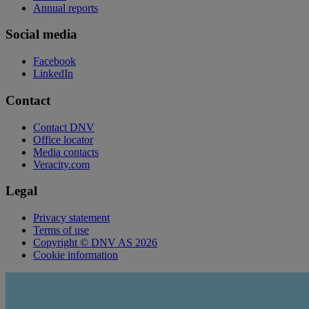
Annual reports
Social media
Facebook
LinkedIn
Contact
Contact DNV
Office locator
Media contacts
Veracity.com
Legal
Privacy statement
Terms of use
Copyright © DNV AS 2026
Cookie information