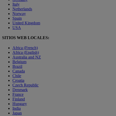
Italy
Netherlands
Norway
Spain
United Kingdom
USA
SITIOS WEB LOCALES:
Africa (French)
Africa (English)
Australia and NZ
Belgium
Brazil
Canada
Chile
Croatia
Czech Republic
Denmark
France
Finland
Hungary
India
Japan