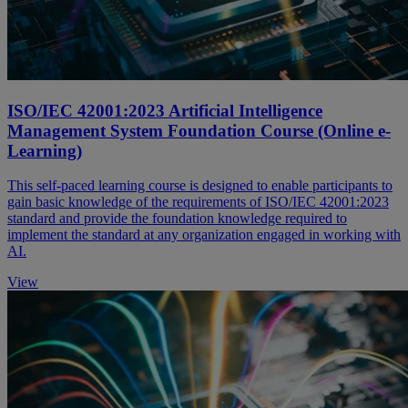
ISO/IEC 42001:2023 Artificial Intelligence
Management System Foundation Course (Online e-
Learning)
This self-paced learning course is designed to enable participants to
gain basic knowledge of the requirements of ISO/IEC 42001:2023
standard and provide the foundation knowledge required to
implement the standard at any organization engaged in working with
AI.
View