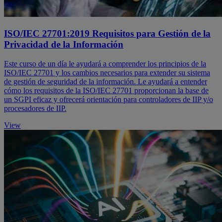
ISO/IEC 27701:2019 Requisitos para Gestión de la
Privacidad de la Información
Este curso de un día le ayudará a comprender los principios de la
ISO/IEC 27701 y los cambios necesarios para extender su sistema
de gestión de seguridad de la información. Le ayudará a entender
cómo los requisitos de la ISO/IEC 27701 proporcionan la base de
un SGPI eficaz y ofrecerá orientación para controladores de IIP y/o
procesadores de IIP.
View