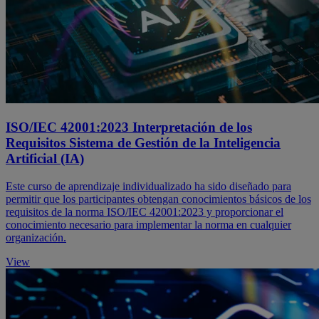
ISO/IEC 42001:2023 Interpretación de los
Requisitos Sistema de Gestión de la Inteligencia
Artificial (IA)
Este curso de aprendizaje individualizado ha sido diseñado para
permitir que los participantes obtengan conocimientos básicos de los
requisitos de la norma ISO/IEC 42001:2023 y proporcionar el
conocimiento necesario para implementar la norma en cualquier
organización.
View