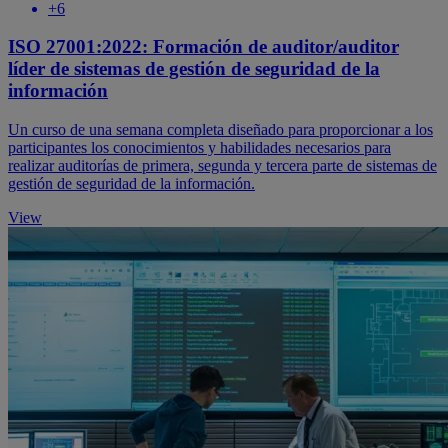
+6
ISO 27001:2022: Formación de auditor/auditor
líder de sistemas de gestión de seguridad de la
información
Un curso de una semana completa diseñado para proporcionar a los
participantes los conocimientos y habilidades necesarios para
realizar auditorías de primera, segunda y tercera parte de sistemas de
gestión de seguridad de la información.
View