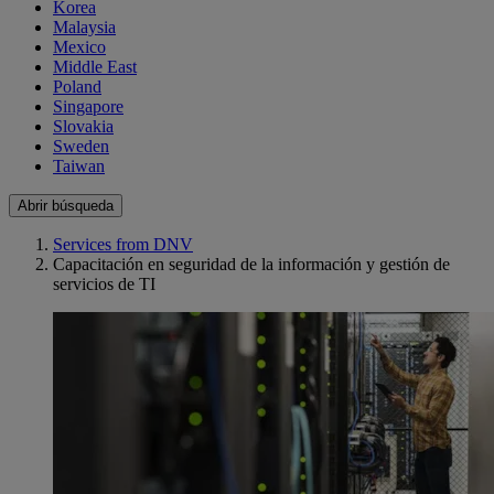
Korea
Malaysia
Mexico
Middle East
Poland
Singapore
Slovakia
Sweden
Taiwan
Abrir búsqueda
Services from DNV
Capacitación en seguridad de la información y gestión de
servicios de TI