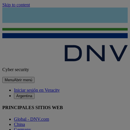
Skip to content
Cyber security
Menu
Abrir menú
Iniciar sesión en Veracity
Argentina
PRINCIPALES SITIOS WEB
Global - DNV.com
China
Germany