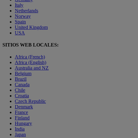
Italy
Netherlands
Norway
Spain
United Kingdom
USA
SITIOS WEB LOCALES:
Africa (French)
Africa (English)
Australia and NZ
Belgium
Brazil
Canada
Chile
Croatia
Czech Republic
Denmark
France
Finland
Hungary
India
Japan