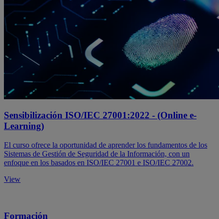
Sensibilización ISO/IEC 27001:2022 - (Online e-
Learning)
El curso ofrece la oportunidad de aprender los fundamentos de los
Sistemas de Gestión de Seguridad de la Información, con un
enfoque en los basados en ISO/IEC 27001 e ISO/IEC 27002.
View
Formación